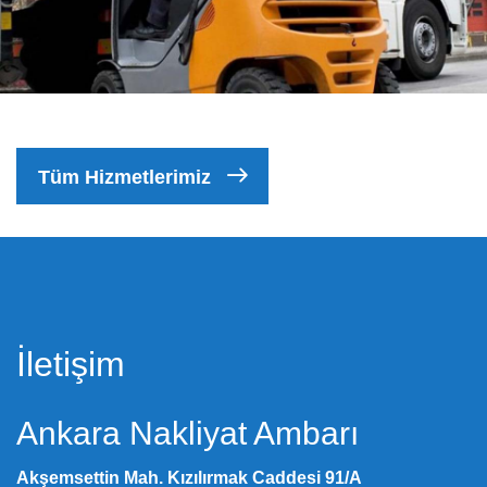
Tüm Hizmetlerimiz
İletişim
Ankara Nakliyat Ambarı
Akşemsettin Mah. Kızılırmak Caddesi 91/A